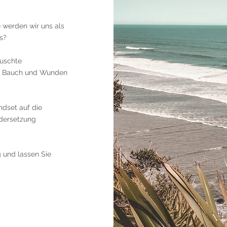
 werden wir uns als
us?
äuschte
im Bauch und Wunden
ndset auf die
ndersetzung
g und lassen Sie