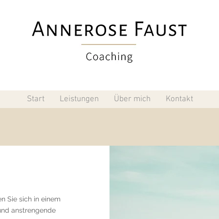
Start
Leistungen
Über mich
Kontakt
n Sie sich in einem
und anstrengende